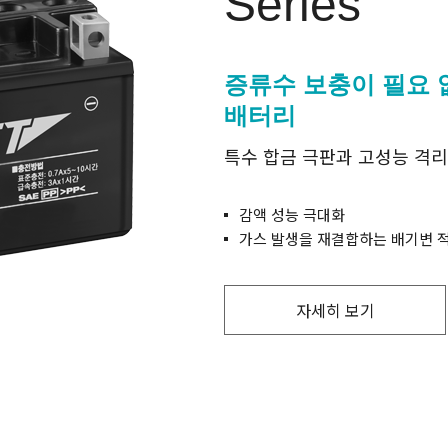
Series
증류수 보충이 필요 
배터리
특수 합금 극판과 고성능 격
감액 성능 극대화
가스 발생을 재결합하는 배기변 
자세히 보기